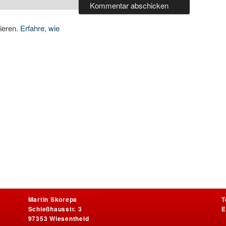
ieren.
Erfahre, wie
Martin Skorepa
T
Schießhausstr. 3
E
97353 Wiesentheid