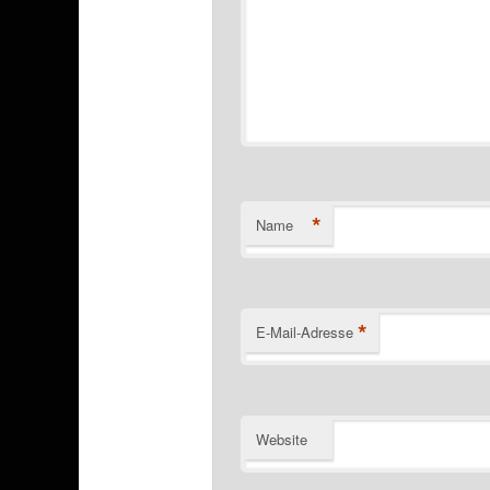
*
Name
*
E-Mail-Adresse
Website