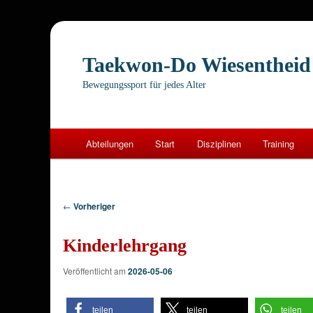
Taekwon-Do Wiesentheid
Bewegungssport für jedes Alter
Hauptmenü
Abteilungen
Start
Disziplinen
Training
Zum
primären
Beitragsnavigation
←
Vorheriger
Inhalt
Kinderlehrgang
springen
Veröffentlicht am
2026-05-06
teilen
teilen
teilen