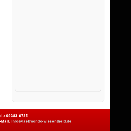
el.: 09383-6735
-Mail:
info@taekwondo-wiesentheid.de