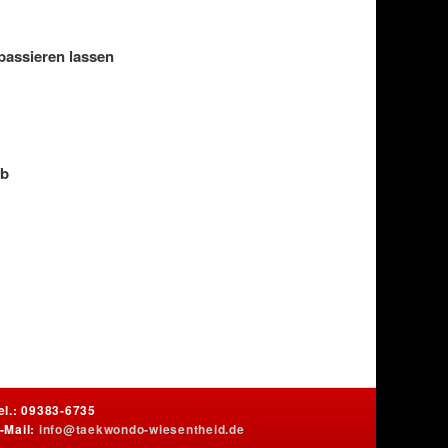
passieren lassen
ab
el.: 09383-6735
-Mail:
info@taekwondo-wiesentheid.de