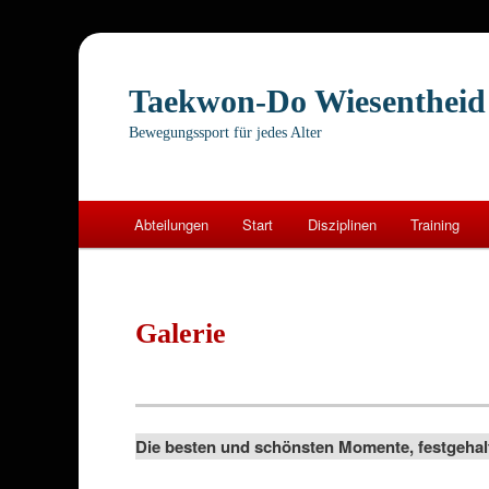
Taekwon-Do Wiesentheid
Bewegungssport für jedes Alter
Hauptmenü
Abteilungen
Start
Disziplinen
Training
Zum
primären
Galerie
Inhalt
springen
Die besten und schönsten Momente, festgehalt