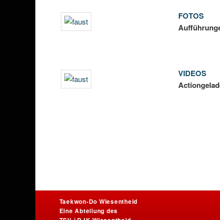
FOTOS
Aufführunge
VIDEOS
Actiongelad
Taekwon-Do Wiesentheid
Eine Abteilung des
TSV / DJK Wiesentheid