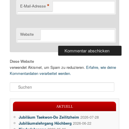
*
E-Mail-Adresse
Website
Diese Website
verwendet Akismet, um Spam zu reduzieren.
Erfahre, wie deine
Kommentardaten verarbeitet werden.
S
u
c
h
AKTUELL
e
n
Jubiläum Taekwon-Do Zeilitzheim
2026-07-28
Jubiläumslehrgang Höchberg
2026-06-22