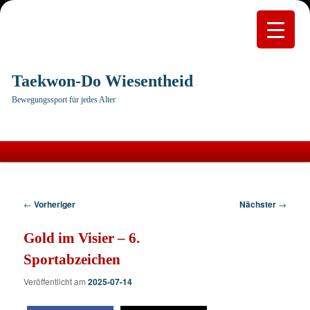
Taekwon-Do Wiesentheid
Bewegungssport für jedes Alter
Hauptmenü
Zum
primären
Beitragsnavigation
←
Vorheriger
Nächster
→
Inhalt
Gold im Visier – 6.
springen
Sportabzeichen
Veröffentlicht am
2025-07-14