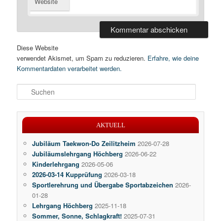
Website
Diese Website
verwendet Akismet, um Spam zu reduzieren.
Erfahre, wie deine
Kommentardaten verarbeitet werden.
S
u
c
h
AKTUELL
e
n
Jubiläum Taekwon-Do Zeilitzheim
2026-07-28
Jubiläumslehrgang Höchberg
2026-06-22
Kinderlehrgang
2026-05-06
2026-03-14 Kupprüfung
2026-03-18
Sportlerehrung und Übergabe Sportabzeichen
2026-
01-28
Lehrgang Höchberg
2025-11-18
Sommer, Sonne, Schlagkraft!
2025-07-31