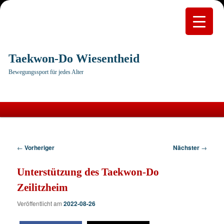
Taekwon-Do Wiesentheid
Bewegungssport für jedes Alter
Hauptmenü
Zum
primären
Beitragsnavigation
←
Vorheriger
Nächster
→
Inhalt
Unterstützung des Taekwon-Do
springen
Zeilitzheim
Veröffentlicht am
2022-08-26