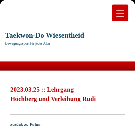
Taekwon-Do Wiesentheid
Bewegungssport für jedes Alter
Hauptmenü
Zum
primären
2023.03.25 :: Lehrgang
Inhalt
Höchberg und Verleihung Rudi
springen
zurück zu Fotos