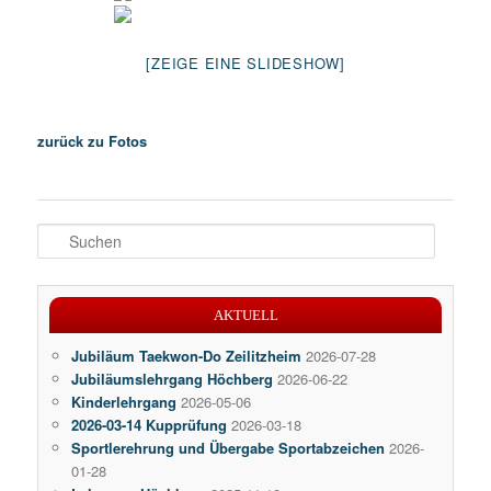
[ZEIGE EINE SLIDESHOW]
zurück zu Fotos
S
u
c
h
AKTUELL
e
n
Jubiläum Taekwon-Do Zeilitzheim
2026-07-28
Jubiläumslehrgang Höchberg
2026-06-22
Kinderlehrgang
2026-05-06
2026-03-14 Kupprüfung
2026-03-18
Sportlerehrung und Übergabe Sportabzeichen
2026-
01-28