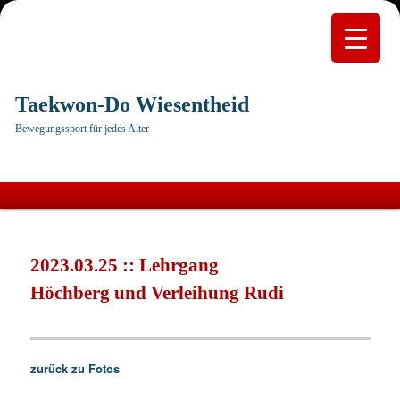
Taekwon-Do Wiesentheid
Bewegungssport für jedes Alter
Hauptmenü
Zum
primären
2023.03.25 :: Lehrgang
Inhalt
Höchberg und Verleihung Rudi
springen
zurück zu Fotos