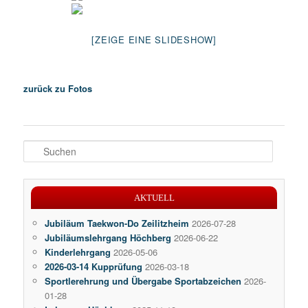
[ZEIGE EINE SLIDESHOW]
zurück zu Fotos
S
u
c
h
AKTUELL
e
n
Jubiläum Taekwon-Do Zeilitzheim
2026-07-28
Jubiläumslehrgang Höchberg
2026-06-22
Kinderlehrgang
2026-05-06
2026-03-14 Kupprüfung
2026-03-18
Sportlerehrung und Übergabe Sportabzeichen
2026-
01-28