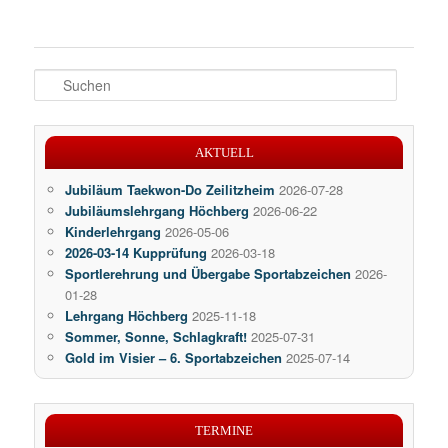
S
u
c
h
AKTUELL
e
n
Jubiläum Taekwon-Do Zeilitzheim
2026-07-28
Jubiläumslehrgang Höchberg
2026-06-22
Kinderlehrgang
2026-05-06
2026-03-14 Kupprüfung
2026-03-18
Sportlerehrung und Übergabe Sportabzeichen
2026-
01-28
Lehrgang Höchberg
2025-11-18
Sommer, Sonne, Schlagkraft!
2025-07-31
Gold im Visier – 6. Sportabzeichen
2025-07-14
TERMINE