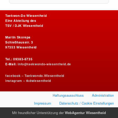
Taekwon-Do Wiesentheid
Eine Abteilung des
TSV / DJK Wiesentheid
Martin Skorepa
Schießhausstr. 3
97353 Wiesentheid
Tel.: 09383-6735
E-Mail:
info@taekwondo-wiesentheid.de
facebook – Taekwondo.Wiesentheid
instagram – tkdwiesentheid
Haftungsausschluss
Administration
Impressum
Datenschutz / Cookie Einstellungen
Mit freundlicher Unterstützung der
WebAgentur Wiesentheid