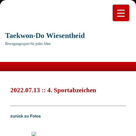
Taekwon-Do Wiesentheid
Bewegungssport für jedes Alter
Hauptmenü
Zum
primären
2022.07.13 :: 4. Sportabzeichen
Inhalt
springen
zurück zu Fotos