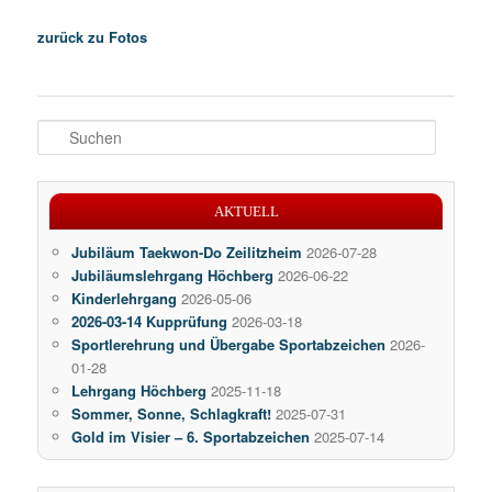
zurück zu Fotos
S
u
c
h
AKTUELL
e
n
Jubiläum Taekwon-Do Zeilitzheim
2026-07-28
Jubiläumslehrgang Höchberg
2026-06-22
Kinderlehrgang
2026-05-06
2026-03-14 Kupprüfung
2026-03-18
Sportlerehrung und Übergabe Sportabzeichen
2026-
01-28
Lehrgang Höchberg
2025-11-18
Sommer, Sonne, Schlagkraft!
2025-07-31
Gold im Visier – 6. Sportabzeichen
2025-07-14