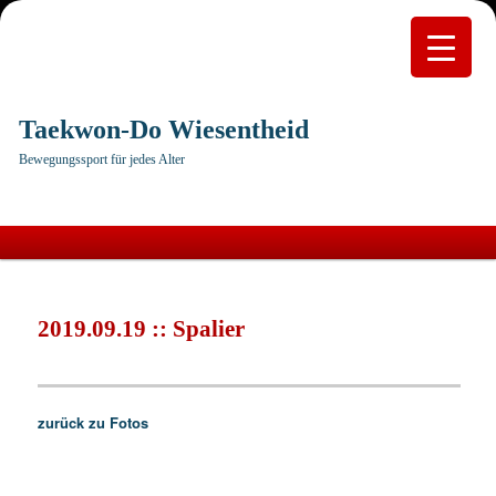
Taekwon-Do Wiesentheid
Bewegungssport für jedes Alter
Hauptmenü
Zum
primären
2019.09.19 :: Spalier
Inhalt
springen
zurück zu Fotos